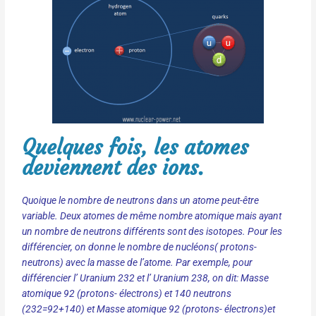
Quelques fois, les atomes
deviennent des ions.
Quoique le nombre de neutrons dans un atome peut-être
variable. Deux atomes de même nombre atomique mais ayant
un nombre de neutrons différents sont des isotopes. Pour les
différencier, on donne le nombre de nucléons( protons-
neutrons) avec la masse de l’atome. Par exemple, pour
différencier l’ Uranium 232 et l’ Uranium 238, on dit: Masse
atomique 92 (protons- électrons) et 140 neutrons
(232=92+140) et Masse atomique 92 (protons- électrons)et