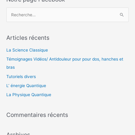
R
e
c
Articles récents
h
e
La Science Classique
r
Témoignages Vidéos/ Antidouleur pour pour dos, hanches et
c
bras
h
Tutoriels divers
e
L’ énergie Quantique
r
La Physique Quantique
:
Commentaires récents
Archives