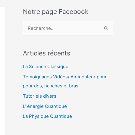
Notre page Facebook
R
e
c
Articles récents
h
e
La Science Classique
r
Témoignages Vidéos/ Antidouleur pour
c
pour dos, hanches et bras
h
Tutoriels divers
e
L’ énergie Quantique
r
La Physique Quantique
: