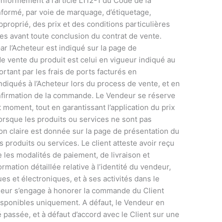
onformément à l’article L112-1 du Code de la
ormé, par voie de marquage, d’étiquetage,
pproprié, des prix et des conditions particulières
ces avant toute conclusion du contrat de vente.
par l’Acheteur est indiqué sur la page de
e vente du produit est celui en vigueur indiqué au
rtant par les frais de ports facturés en
ndiqués à l’Acheteur lors du process de vente, et en
nfirmation de la commande. Le Vendeur se réserve
ut moment, tout en garantissant l’application du prix
rsque les produits ou services ne sont pas
n claire est donnée sur la page de présentation du
s produits ou services. Le client atteste avoir reçu
ue les modalités de paiement, de livraison et
ormation détaillée relative à l’identité du vendeur,
s et électroniques, et à ses activités dans le
deur s’engage à honorer la commande du Client
disponibles uniquement. A défaut, le Vendeur en
é passée, et à défaut d’accord avec le Client sur une