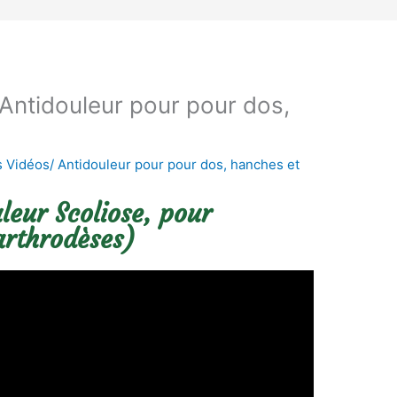
ntidouleur pour pour dos,
Vidéos/ Antidouleur pour pour dos, hanches et
eur Scoliose, pour
arthrodèses)