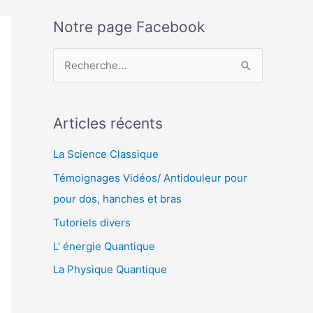
Notre page Facebook
R
e
c
Articles récents
h
e
La Science Classique
r
Témoignages Vidéos/ Antidouleur pour
c
pour dos, hanches et bras
h
Tutoriels divers
e
L’ énergie Quantique
r
La Physique Quantique
: