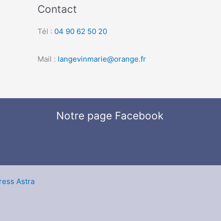
Contact
Tél :
04 90 62 50 20
Mail :
langevinmarie@orange.fr
Notre page Facebook
ess Astra