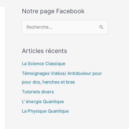
Notre page Facebook
R
e
c
Articles récents
h
e
La Science Classique
r
Témoignages Vidéos/ Antidouleur pour
c
pour dos, hanches et bras
h
Tutoriels divers
e
L’ énergie Quantique
r
La Physique Quantique
: