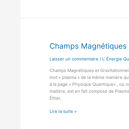
Champs
Champs Magnétiques et
Magnétiques
et
Laisser un commentaire
/
L' Énergie Q
Gravitationnels.
Champs Magnétiques et Gravitationnels.
mot « plasma » de la même manière qu’i
à la page « Physique Quantique« , où n
matière, est en fait composé de Plasma.
Éther,
Lire la suite »