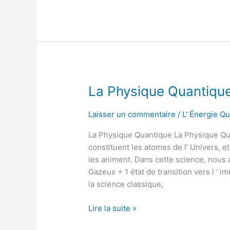
La
La Physique Quantiqu
Physique
Quantique
Laisser un commentaire
/
L' Énergie Q
La Physique Quantique La Physique Qua
constituent les atomes de l’ Univers, e
les animent. Dans cette science, nous a
Gazeux + 1 état de transition vers l ‘ 
la science classique,
Lire la suite »