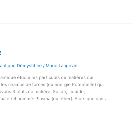
e
uantique Démystifiée
/
Marie Langevin
ntique étudie les particules de matières qui
t les champs de forces (ou énergie Potentielle) qui
vons 3 états de matière: Solide, Liquide,
immatériel nommé: Plasma (ou éther). Alors que dans